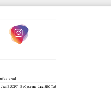
ofesional
 BUCPT - BuCpt.com - Jasa SEO Terbaik bucptowner@gmail.com Fastest Resp