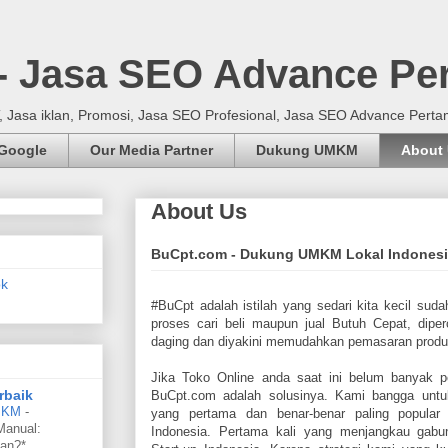
 - Jasa SEO Advance Pe
Jasa iklan, Promosi, Jasa SEO Profesional, Jasa SEO Advance Perta
 Google
Our Media Partner
Dukung UMKM
About
About Us
BuCpt.com - Dukung UMKM Lokal Indones
#BuCpt adalah istilah yang sedari kita kecil suda
proses cari beli maupun jual Butuh Cepat, dipe
daging dan diyakini memudahkan pemasaran produ
Jika Toko Online anda saat ini belum banyak pe
rbaik
BuCpt.com adalah solusinya. Kami bangga unt
UMKM
-
yang pertama dan benar-benar paling popular 
Manual:
Indonesia. Pertama kali yang menjangkau gabun
an?*