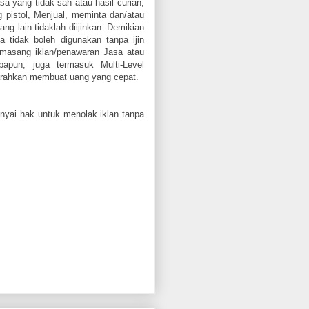
asa yang tidak sah atau hasil curian,
g pistol, Menjual, meminta dan/atau
ang lain tidaklah diijinkan. Demikian
a tidak boleh digunakan tanpa ijin
emasang iklan/penawaran Jasa atau
papun, juga termasuk Multi-Level
rahkan membuat uang yang cepat.
yai hak untuk menolak iklan tanpa