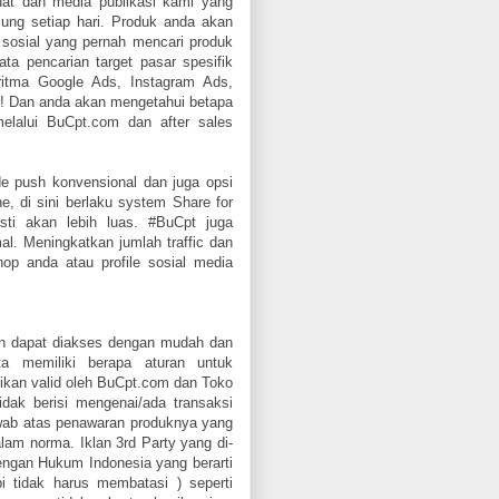
kuat dan media publikasi kami yang
ung setiap hari. Produk anda akan
 sosial yang pernah mencari produk
ta pencarian target pasar spesifik
goritma Google Ads, Instagram Ads,
n! Dan anda akan mengetahui betapa
lalui BuCpt.com dan after sales
 push konvensional dan juga opsi
e, di sini berlaku system Share for
ti akan lebih luas. #BuCpt juga
al. Meningkatkan jumlah traffic dan
p anda atau profile sosial media
an dapat diakses dengan mudah dan
 memiliki berapa aturan untuk
stikan valid oleh BuCpt.com dan Toko
idak berisi mengenai/ada transaksi
awab atas penawaran produknya yang
lam norma. Iklan 3rd Party yang di-
dengan Hukum Indonesia yang berarti
i tidak harus membatasi ) seperti