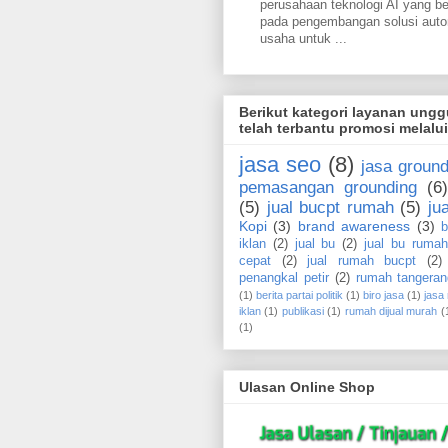
perusahaan teknologi AI yang b
pada pengembangan solusi aut
usaha untuk ...
Berikut kategori layanan ung
telah terbantu promosi melalu
jasa seo
(8)
jasa ground
pemasangan grounding
(6)
(5)
jual bucpt rumah
(5)
ju
Kopi
(3)
brand awareness
(3)
b
iklan
(2)
jual bu
(2)
jual bu rumah
cepat
(2)
jual rumah bucpt
(2)
penangkal petir
(2)
rumah tangeran
(1)
berita partai politik
(1)
biro jasa
(1)
jasa
iklan
(1)
publikasi
(1)
rumah dijual murah
(
(1)
Ulasan Online Shop