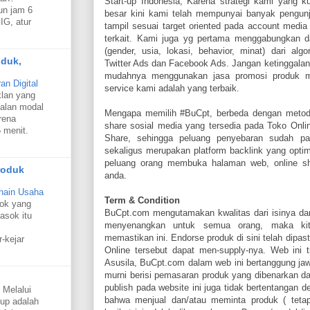
Start-up Indonesia, Karena strategi kami yang 
un jam 6
besar kini kami telah mempunyai banyak pengunj
IG, atur
tampil sesuai target oriented pada account media
terkait. Kami juga yg pertama menggabungkan da
(gender, usia, lokasi, behavior, minat) dari al
oduk,
Twitter Ads dan Facebook Ads. Jangan ketinggala
mudahnya menggunakan jasa promosi produk me
n Digital
service kami adalah yang terbaik.
klan yang
alan modal
Mengapa memilih #BuCpt, berbeda dengan metode
rena
share sosial media yang tersedia pada Toko Onlin
 menit.
Share, sehingga peluang penyebaran sudah pas
sekaligus merupakan platform backlink yang optim
peluang orang membuka halaman web, online sho
roduk
anda.
hain Usaha
Term & Condition
sok yang
BuCpt.com mengutamakan kwalitas dari isinya d
asok itu
menyenangkan untuk semua orang, maka kita
memastikan ini. Endorse produk di sini telah dipa
r-kejar
Online tersebut dapat men-supply-nya. Web ini t
Asusila, BuCpt.com dalam web ini bertanggung j
murni berisi pemasaran produk yang dibenarkan da
publish pada website ini juga tidak bertentangan 
 Melalui
bahwa menjual dan/atau meminta produk ( tetap
oup adalah