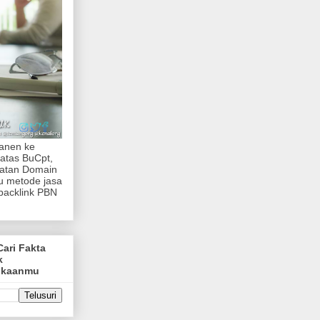
manen ke
atas BuCpt,
katan Domain
tu metode jasa
backlink PBN
Cari Fakta
k
ukaanmu