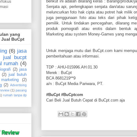
berikut ini adalah dilarang keras : Barang/produk/j
erfokus
omasi
Senjata api, perlengkapan senjata dan/atau sarun
meluncurkan foto hak cipta atau potret hak milik or
juga penggunaan foto atau teks dari pihak ketig
pemilik. Untuk tindakan pencegahan, dilarang m
produk pornografi atau erotis dalam bentuk a
gulan yang
Marketing atau system Money-Games yang menga
i Jual BuCpt
ing
(6)
jasa
Untuk menjaga mutu dari BuCpt.com kami mempun
pemberitahuan atau informasi.
jual bucpt
al rumah
(4)
TDP : AHU-015996.AH.01.30
iografi
(2)
jasa
Merek : BuCpt
(2)
jual butuh
BCA 8681219**9
marketing
(2)
a/n : BuCpt Media Pariwara, PT.
g
(2)
Advertising
 review
(1)
pasang
#BuCpt #BuCptcom
1)
rumah tanpa dp
Cari Beli Jual Butuh Cepat di BuCpt.com aja