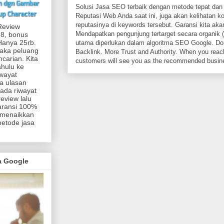
Solusi Jasa SEO terbaik dengan metode tepat dan 
Reputasi Web Anda saat ini, juga akan kelihatan k
reputasinya di keywords tersebut. Garansi kita akan
Review
Mendapatkan pengunjung tertarget secara organik (
 8, bonus
.Hanya 25rb.
utama diperlukan dalam algoritma SEO Google. Dom
maka peluang
Backlink. More Trust and Authority. When you reach
carian. Kita
customers will see you as the recommended busin
ahulu ke
iwayat
a ulasan
 ada riwayat
eview lalu
aransi 100%
 menaikkan
metode jasa
ma Google