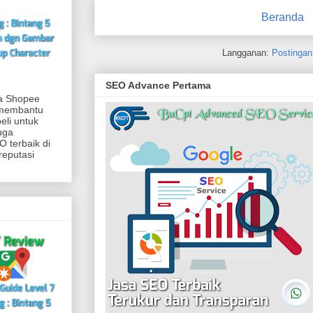
Beranda
Langganan:
Postingan
SEO Advance Pertama
ia Shopee
 membantu
eli untuk
uga
 terbaik di
reputasi