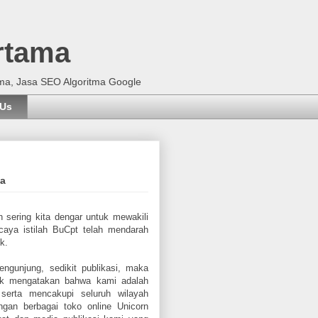
rtama
ma, Jasa SEO Algoritma Google
 Us
ia
h sering kita dengar untuk mewakili
rcaya istilah BuCpt telah mendarah
k.
ngunjung, sedikit publikasi, maka
uk mengatakan bahwa kami adalah
serta mencakupi seluruh wilayah
gan berbagai toko online Unicorn