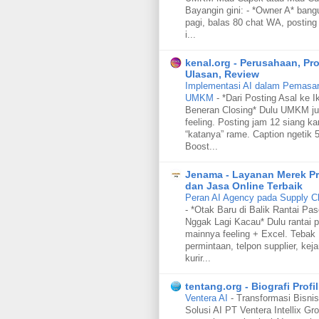
Bayangin gini: - *Owner A* bang
pagi, balas 80 chat WA, posting 
i...
kenal.org - Perusahaan, Pr
Ulasan, Review
Implementasi AI dalam Pemasara
UMKM
-
*Dari Posting Asal ke I
Beneran Closing* Dulu UMKM ju
feeling. Posting jam 12 siang ka
“katanya” rame. Caption ngetik 5
Boost...
Jenama - Layanan Merek P
dan Jasa Online Terbaik
Peran AI Agency pada Supply C
-
*Otak Baru di Balik Rantai Pa
Nggak Lagi Kacau* Dulu rantai p
mainnya feeling + Excel. Tebak
permintaan, telpon supplier, keja
kurir...
tentang.org - Biografi Profil
Ventera AI
-
Transformasi Bisnis
Solusi AI PT Ventera Intellix Gr