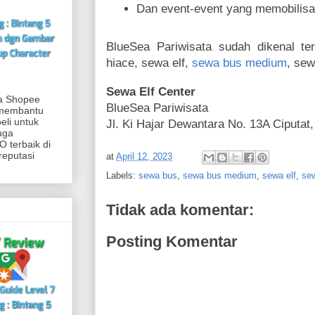
Dan event-event yang memobilisa
BlueSea Pariwisata sudah dikenal te
hiace, sewa elf,
sewa bus medium
, sew
Sewa Elf Center
ia Shopee
BlueSea Pariwisata
 membantu
eli untuk
Jl. Ki Hajar Dewantara No. 13A Ciputat
uga
 terbaik di
reputasi
at
April 12, 2023
Labels:
sewa bus
,
sewa bus medium
,
sewa elf
,
se
Tidak ada komentar:
Posting Komentar