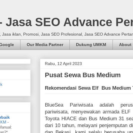
 - Jasa SEO Advance Pe
Jasa iklan, Promosi, Jasa SEO Profesional, Jasa SEO Advance Perta
 Google
Our Media Partner
Dukung UMKM
About
Rabu, 12 April 2023
Pusat Sewa Bus Medium
Rekomendasi Sewa Elf Bus Medium 
BlueSea Pariwisata adalah perus
pariwisata, menyewakan armada ELF 1
rbaik
Toyota HIACE dan Bus Medium 31 sea
UMKM
-
dari 10 tahun, melayani penjemputan d
Manual:
dan Bekasi. kami selalu berusaha u
an?*