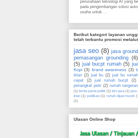
perusahaan teknologi AI yang b
pada pengembangan solusi aut
usaha untuk ...
Berikut kategori layanan ung
telah terbantu promosi melalu
jasa seo
(8)
jasa ground
pemasangan grounding
(6)
(5)
jual bucpt rumah
(5)
ju
Kopi
(3)
brand awareness
(3)
b
iklan
(2)
jual bu
(2)
jual bu rumah
cepat
(2)
jual rumah bucpt
(2)
penangkal petir
(2)
rumah tangeran
(1)
berita partai politik
(1)
biro jasa
(1)
jasa
iklan
(1)
publikasi
(1)
rumah dijual murah
(
(1)
Ulasan Online Shop