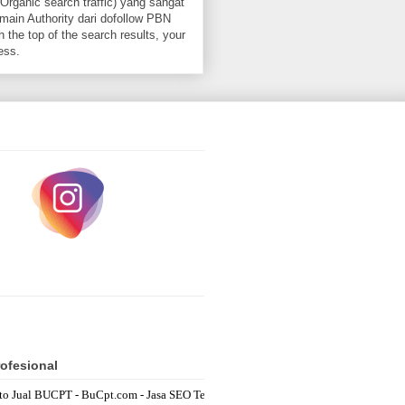
Organic search traffic) yang sangat
ain Authority dari dofollow PBN
 the top of the search results, your
ess.
ofesional
l BUCPT - BuCpt.com - Jasa SEO Terbaik bucptowner@gmail.com Fastest Res