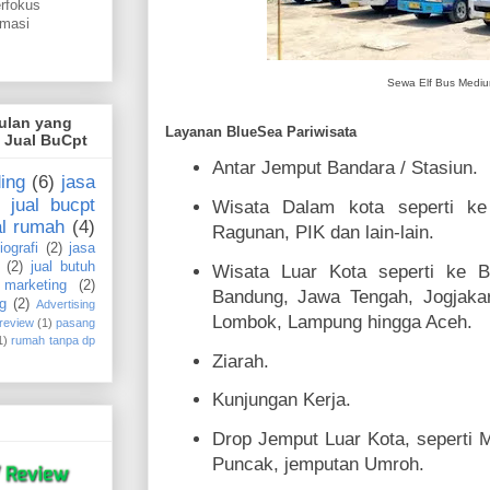
erfokus
omasi
Sewa Elf Bus Medi
gulan yang
Layanan BlueSea Pariwisata
i Jual BuCpt
Antar Jemput Bandara / Stasiun.
ing
(6)
jasa
jual bucpt
Wisata Dalam kota seperti ke
al rumah
(4)
Ragunan, PIK dan lain-lain.
iografi
(2)
jasa
(2)
jual butuh
Wisata Luar Kota seperti ke B
marketing
(2)
Bandung, Jawa Tengah, Jogjakar
g
(2)
Advertising
Lombok, Lampung hingga Aceh.
 review
(1)
pasang
1)
rumah tanpa dp
Ziarah.
Kunjungan Kerja.
Drop Jemput Luar Kota, seperti M
Puncak, jemputan Umroh.