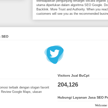
Mendapatkan pengunjung tertarget secara organik (
utama diperlukan dalam algoritma SEO Google. Dom
Backlink. More Trust and Authority. When you reach
customers will see you as the recommended busin
s SEO
Visitors Jual BuCpt
204,126
omosi terbaik dengan slogan favorit
, Review Google Maps, ulasan
Hubungi Layanan Jasa SEO Pr
Welcome to Jua