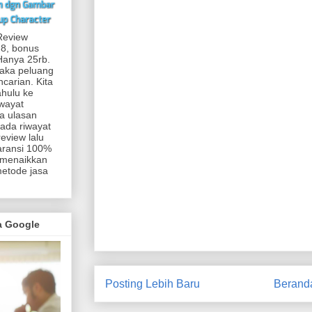
Review
 8, bonus
.Hanya 25rb.
maka peluang
carian. Kita
ahulu ke
iwayat
a ulasan
 ada riwayat
eview lalu
aransi 100%
 menaikkan
metode jasa
ma Google
Posting Lebih Baru
Berand