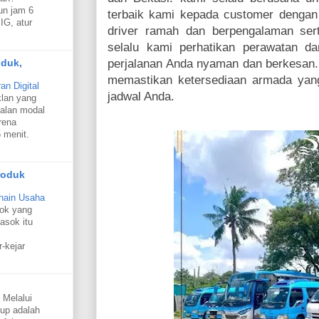
un jam 6
terbaik kami kepada customer dengan 
IG, atur
driver ramah dan berpengalaman ser
selalu kami perhatikan perawatan da
oduk,
perjalanan Anda nyaman dan berkesan.
memastikan ketersediaan armada yang
n Digital
jadwal Anda.
klan yang
alan modal
rena
 menit.
roduk
hain Usaha
sok yang
asok itu
r-kejar
 Melalui
oup adalah