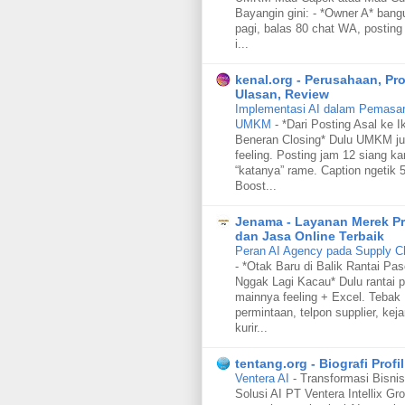
Bayangin gini: - *Owner A* bang
pagi, balas 80 chat WA, posting 
i...
kenal.org - Perusahaan, Pr
Ulasan, Review
Implementasi AI dalam Pemasara
UMKM
-
*Dari Posting Asal ke I
Beneran Closing* Dulu UMKM ju
feeling. Posting jam 12 siang ka
“katanya” rame. Caption ngetik 5
Boost...
Jenama - Layanan Merek P
dan Jasa Online Terbaik
Peran AI Agency pada Supply C
-
*Otak Baru di Balik Rantai Pa
Nggak Lagi Kacau* Dulu rantai p
mainnya feeling + Excel. Tebak
permintaan, telpon supplier, keja
kurir...
tentang.org - Biografi Profil
Ventera AI
-
Transformasi Bisnis
Solusi AI PT Ventera Intellix Gr