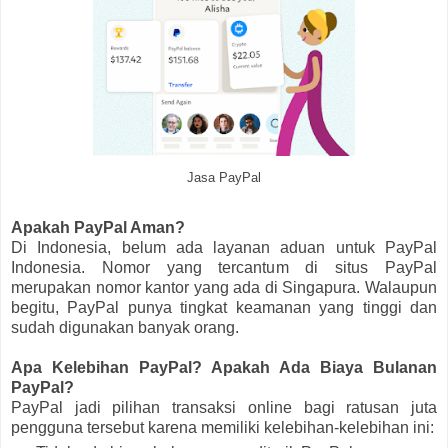
Jasa PayPal
Apakah PayPal Aman?
Di Indonesia, belum ada layanan aduan untuk PayPal
Indonesia. Nomor yang tercantum di situs PayPal
merupakan nomor kantor yang ada di Singapura. Walaupun
begitu, PayPal punya tingkat keamanan yang tinggi dan
sudah digunakan banyak orang.
Apa Kelebihan PayPal? Apakah Ada Biaya Bulanan
PayPal?
PayPal jadi pilihan transaksi online bagi ratusan juta
pengguna tersebut karena memiliki kelebihan-kelebihan ini: