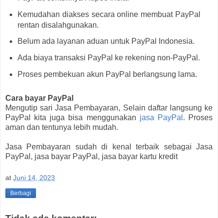
Kemudahan diakses secara online membuat PayPal
rentan disalahgunakan.
Belum ada layanan aduan untuk PayPal Indonesia.
Ada biaya transaksi PayPal ke rekening non-PayPal.
Proses pembekuan akun PayPal berlangsung lama.
Cara bayar PayPal
Mengutip sari Jasa Pembayaran, Selain daftar langsung ke
PayPal kita juga bisa menggunakan
jasa PayPal
. Proses
aman dan tentunya lebih mudah.
Jasa Pembayaran sudah di kenal terbaik sebagai Jasa
PayPal, jasa bayar PayPal, jasa bayar kartu kredit
at
Juni 14, 2023
Berbagi