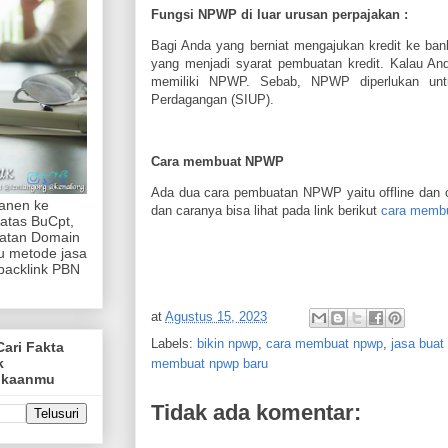
Fungsi NPWP di luar urusan perpajakan :
Bagi Anda yang berniat mengajukan kredit ke b
yang menjadi syarat pembuatan kredit. Kalau A
memiliki NPWP. Sebab, NPWP diperlukan unt
Perdagangan (SIUP).
Cara membuat NPWP
Ada dua cara pembuatan NPWP yaitu offline dan 
manen ke
dan caranya bisa lihat pada link berikut
cara memb
atas BuCpt,
katan Domain
tu metode jasa
backlink PBN
at
Agustus 15, 2023
Labels:
bikin npwp
,
cara membuat npwp
,
jasa buat
Cari Fakta
k
membuat npwp baru
ukaanmu
Tidak ada komentar: