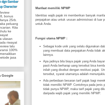
Manfaat memiliki NPWP
Review
Identitas wajib pajak ini memberikan banyak manfa
 8, bonus
perpajakan atau untuk urusan administrasi di luar p
.Hanya 25rb.
maka peluang
untuk Anda.
carian. Kita
ahulu ke
iwayat
Fungsi utama NPWP :
a ulasan
 ada riwayat
eview lalu
Sebagai kode unik yang selalu digunakan dal
aransi 100%
yang membuat data perpajakan Anda tidak aka
 menaikkan
lainnya.
metode jasa
Apa jadinya bila biaya pajak yang Anda bayar
pasti Anda berharap uang tersebut bisa kemb
inilah yang disebut dengan restitusi pajak. U
tersebut, syarat utamanya adalah menunjuk
ma Google
Ada perbedaan besaran tarif pajak bagi mer
tidak memiliki NPWP. Contohnya pada jenis p
tidak punya NPWP, maka tarif pajak yang di
daripada wajib pajak yang memiliki NPWP.