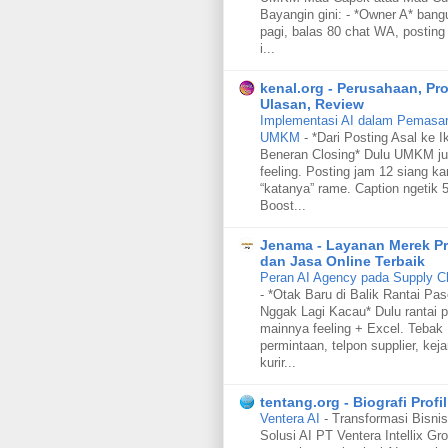
Bayangin gini: - *Owner A* bang
pagi, balas 80 chat WA, posting 
i...
kenal.org - Perusahaan, Pr
Ulasan, Review
Implementasi AI dalam Pemasara
UMKM
-
*Dari Posting Asal ke I
Beneran Closing* Dulu UMKM ju
feeling. Posting jam 12 siang ka
“katanya” rame. Caption ngetik 5
Boost...
Jenama - Layanan Merek P
dan Jasa Online Terbaik
Peran AI Agency pada Supply C
-
*Otak Baru di Balik Rantai Pa
Nggak Lagi Kacau* Dulu rantai p
mainnya feeling + Excel. Tebak
permintaan, telpon supplier, keja
kurir...
tentang.org - Biografi Profil
Ventera AI
-
Transformasi Bisnis
Solusi AI PT Ventera Intellix Gr