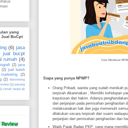
erfokus
omasi
gulan yang
i Jual BuCpt
ing
(6)
jasa
jual bucpt
al rumah
(4)
Cara Membuat NP
iografi
(2)
jasa
(2)
jual butuh
marketing
(2)
Siapa yang punya NPWP?
g
(2)
Advertising
 review
(1)
pasang
Orang Pribadi, wanita yang sudah menikah pu
1)
rumah tanpa dp
terpisah dikarenakan ; Memiliki kehidupan ya
keputusan dari hakim. Adanya penghendakan s
dari perjanjian pada pemisahan penghasilan d
melaksanakan hak dan juga memenuhi semua
dilakukan secara terpisah dari suami walaupu
perjanjian dari pemisahan penghasilan dan har
Wajib Pajak Badan PKP; yang mana memiliki