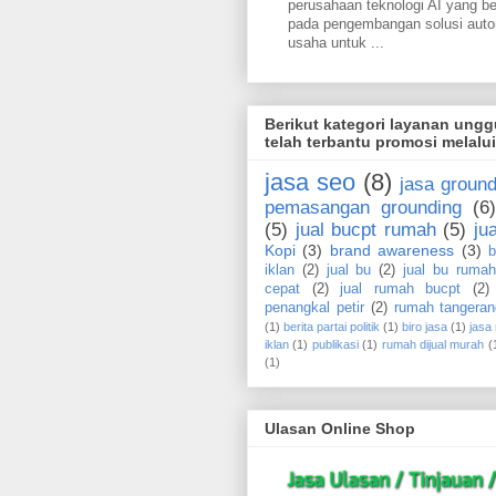
perusahaan teknologi AI yang b
pada pengembangan solusi aut
usaha untuk ...
Berikut kategori layanan ung
telah terbantu promosi melalu
jasa seo
(8)
jasa ground
pemasangan grounding
(6)
(5)
jual bucpt rumah
(5)
ju
Kopi
(3)
brand awareness
(3)
b
iklan
(2)
jual bu
(2)
jual bu rumah
cepat
(2)
jual rumah bucpt
(2)
penangkal petir
(2)
rumah tangeran
(1)
berita partai politik
(1)
biro jasa
(1)
jasa
iklan
(1)
publikasi
(1)
rumah dijual murah
(
(1)
Ulasan Online Shop