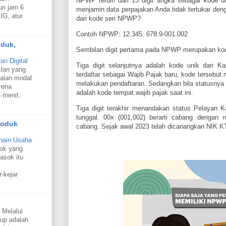
NPWP terdiri dari 15 digit angka sebagai kode un
un jam 6
menjamin data perpajakan Anda tidak tertukar denga
IG, atur
dari kode seri NPWP?
Contoh NPWP: 12.345. 678.9-001.002
oduk,
Sembilan digit pertama pada NPWP merupakan kode 
n Digital
Tiga digit selanjutnya adalah kode unik dari K
klan yang
terdaftar sebagai Wajib Pajak baru, kode tersebu
alan modal
melakukan pendaftaran. Sedangkan bila statusnya 
rena
adalah kode tempat wajib pajak saat ini.
 menit.
Tiga digit terakhir menandakan status Pelayan Ka
tunggal. 00x (001,002) berarti cabang dengan 
roduk
cabang. Sejak awal 2023 telah dicanangkan NIK
hain Usaha
sok yang
asok itu
r-kejar
 Melalui
oup adalah