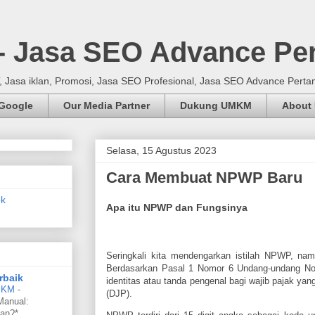
 - Jasa SEO Advance Pe
Jasa iklan, Promosi, Jasa SEO Profesional, Jasa SEO Advance Perta
 Google
Our Media Partner
Dukung UMKM
About
Selasa, 15 Agustus 2023
Cara Membuat NPWP Baru
Apa itu NPWP dan Fungsinya
Seringkali kita mendengarkan istilah NPWP, n
Berdasarkan Pasal 1 Nomor 6 Undang-undang N
rbaik
identitas atau tanda pengenal bagi wajib pajak yang
UMKM
-
(DJP).
Manual:
an?*