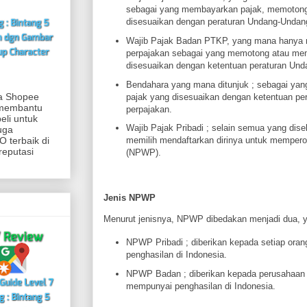
sebagai yang membayarkan pajak, memoton
disesuaikan dengan peraturan Undang-Undang
Wajib Pajak Badan PTKP, yang mana hanya m
perpajakan sebagai yang memotong atau me
disesuaikan dengan ketentuan peraturan Und
Bendahara yang mana ditunjuk ; sebagai y
ia Shopee
pajak yang disesuaikan dengan ketentuan p
 membantu
perpajakan.
eli untuk
Wajib Pajak Pribadi ; selain semua yang dise
uga
 terbaik di
memilih mendaftarkan dirinya untuk memper
reputasi
(NPWP).
Jenis NPWP
Menurut jenisnya, NPWP dibedakan menjadi dua, y
NPWP Pribadi ; diberikan kepada setiap ora
penghasilan di Indonesia.
NPWP Badan ; diberikan kepada perusahaan
mempunyai penghasilan di Indonesia.