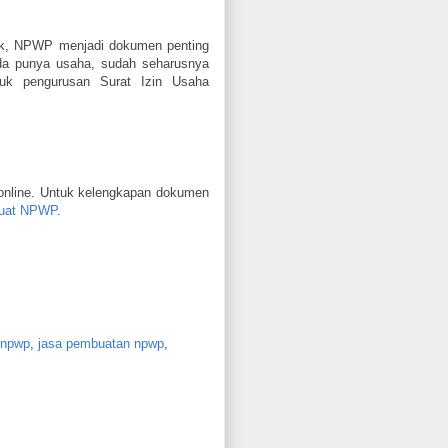
ank, NPWP menjadi dokumen penting
nda punya usaha, sudah seharusnya
uk pengurusan Surat Izin Usaha
online. Untuk kelengkapan dokumen
uat NPWP
.
 npwp
,
jasa pembuatan npwp
,