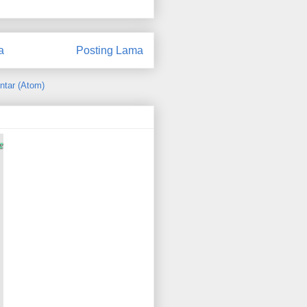
a
Posting Lama
ntar (Atom)