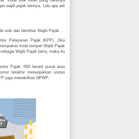
ik. Kode unik inilah yang nantinya
n wajib pajak lainnya. Lalu apa arti
unik dari identitas Wajib Pajak.
antor Pelayanan Pajak (KPP). Jika
t merupakan kode tempat Wajib Pajak
sebagai Wajib Pajak lama, maka itu
ntor Pajak. 000 berarti pusat atau
nomor terakhir menunjukkan urutan
 KTP juga mewakilkan NPWP.