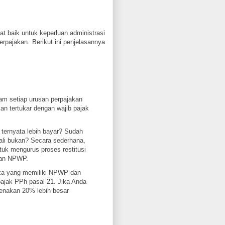
at baik untuk keperluan administrasi
erpajakan. Berikut ini penjelasannya
am setiap urusan perpajakan
n tertukar dengan wajib pajak
 ternyata lebih bayar? Sudah
ali bukan? Secara sederhana,
ntuk mengurus proses restitusi
kan NPWP.
eka yang memiliki NPWP dan
ajak PPh pasal 21. Jika Anda
kenakan 20% lebih besar