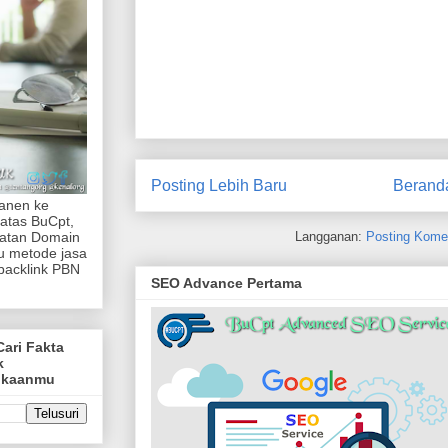
Posting Lebih Baru
Berand
manen ke
atas BuCpt,
Langganan:
Posting Kome
katan Domain
tu metode jasa
backlink PBN
SEO Advance Pertama
Cari Fakta
k
ukaanmu