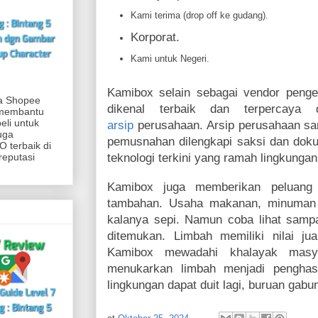
Kami terima (drop off ke gudang).
Korporat.
Kami untuk Negeri.
Kamibox selain sebagai vendor penge
ia Shopee
dikenal terbaik dan terpercay
 membantu
eli untuk
arsip
perusahaan. Arsip perusahaan san
uga
pemusnahan dilengkapi saksi dan dok
 terbaik di
reputasi
teknologi terkini yang ramah lingkungan
Kamibox juga memberikan peluang 
tambahan. Usaha makanan, minuman 
kalanya sepi. Namun coba lihat sampa
ditemukan. Limbah memiliki nilai ju
Kamibox mewadahi khalayak masya
menukarkan limbah menjadi penghasi
lingkungan dapat duit lagi, buruan ga