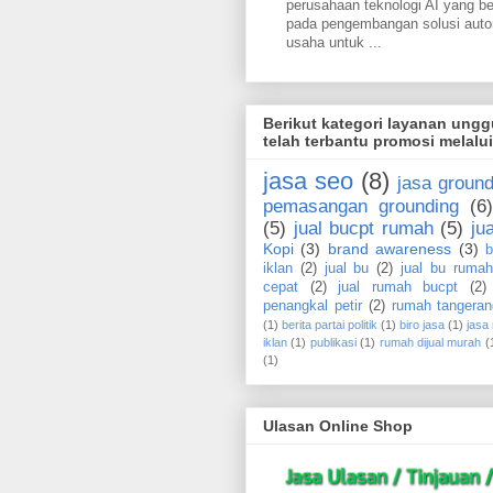
perusahaan teknologi AI yang b
pada pengembangan solusi aut
usaha untuk ...
Berikut kategori layanan ung
telah terbantu promosi melalu
jasa seo
(8)
jasa ground
pemasangan grounding
(6)
(5)
jual bucpt rumah
(5)
ju
Kopi
(3)
brand awareness
(3)
b
iklan
(2)
jual bu
(2)
jual bu rumah
cepat
(2)
jual rumah bucpt
(2)
penangkal petir
(2)
rumah tangeran
(1)
berita partai politik
(1)
biro jasa
(1)
jasa
iklan
(1)
publikasi
(1)
rumah dijual murah
(
(1)
Ulasan Online Shop