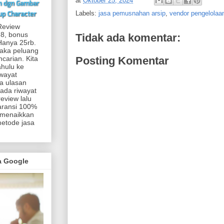
at
Oktober 25, 2024
Labels:
jasa pemusnahan arsip
,
vendor pengelola
Review
 8, bonus
Tidak ada komentar:
.Hanya 25rb.
maka peluang
carian. Kita
Posting Komentar
ahulu ke
iwayat
a ulasan
 ada riwayat
eview lalu
aransi 100%
 menaikkan
metode jasa
ma Google