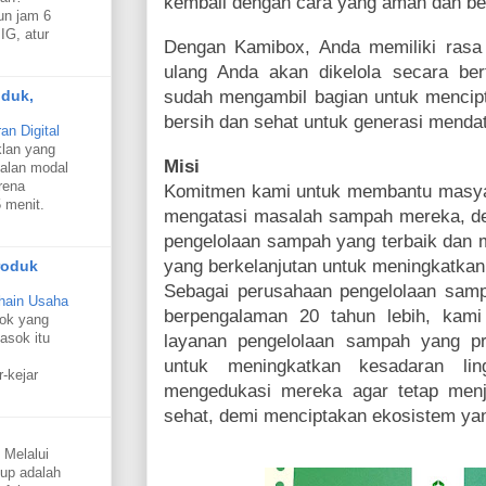
kembali dengan cara yang aman dan ber
un jam 6
IG, atur
Dengan Kamibox, Anda memiliki rasa
ulang Anda akan dikelola secara be
oduk,
sudah mengambil bagian untuk mencipt
bersih dan sehat untuk generasi menda
n Digital
klan yang
Misi
alan modal
rena
Komitmen kami untuk membantu masya
 menit.
mengatasi masalah sampah mereka, d
pengelolaan sampah yang terbaik dan 
yang berkelanjutan untuk meningkatkan
roduk
Sebagai perusahaan pengelolaan samp
hain Usaha
berpengalaman 20 tahun lebih, kami
sok yang
asok itu
layanan pengelolaan sampah yang p
untuk meningkatkan kesadaran li
r-kejar
mengedukasi mereka agar tetap menj
sehat, demi menciptakan ekosistem yan
 Melalui
oup adalah