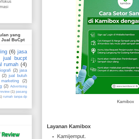
erfokus
omasi
gulan yang
i Jual BuCpt
ing
(6)
jasa
jual bucpt
al rumah
(4)
iografi
(2)
jasa
(2)
jual butuh
marketing
(2)
g
(2)
Advertising
 review
(1)
pasang
1)
rumah tanpa dp
Kamibox
Layanan Kamibox
Kamijemput.