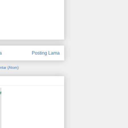
a
Posting Lama
ntar (Atom)