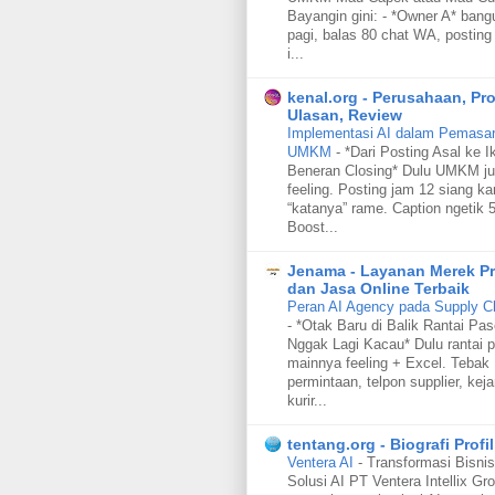
Bayangin gini: - *Owner A* bang
pagi, balas 80 chat WA, posting 
i...
kenal.org - Perusahaan, Pr
Ulasan, Review
Implementasi AI dalam Pemasara
UMKM
-
*Dari Posting Asal ke I
Beneran Closing* Dulu UMKM ju
feeling. Posting jam 12 siang ka
“katanya” rame. Caption ngetik 5
Boost...
Jenama - Layanan Merek P
dan Jasa Online Terbaik
Peran AI Agency pada Supply C
-
*Otak Baru di Balik Rantai Pa
Nggak Lagi Kacau* Dulu rantai p
mainnya feeling + Excel. Tebak
permintaan, telpon supplier, keja
kurir...
tentang.org - Biografi Profil
Ventera AI
-
Transformasi Bisnis
Solusi AI PT Ventera Intellix Gr