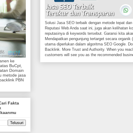
Solusi Jasa SEO terbaik dengan metode tepat dan 
Reputasi Web Anda saat ini, juga akan kelihatan k
reputasinya di keywords tersebut. Garansi kita akan
Mendapatkan pengunjung tertarget secara organik (
utama diperlukan dalam algoritma SEO Google. Dom
Backlink. More Trust and Authority. When you reach
customers will see you as the recommended busin
manen ke
atas BuCpt,
katan Domain
tu metode jasa
backlink PBN
Cari Fakta
k
ukaanmu