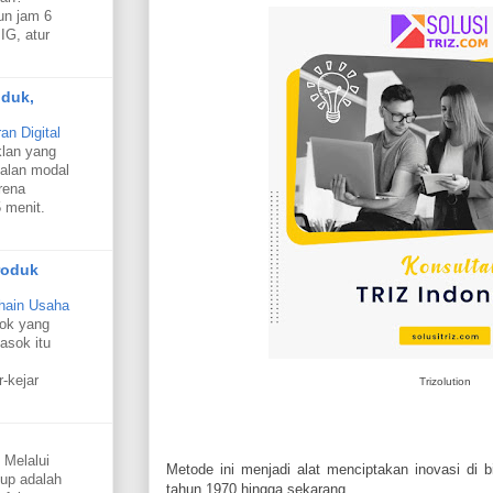
un jam 6
IG, atur
oduk,
n Digital
klan yang
alan modal
rena
 menit.
roduk
hain Usaha
sok yang
asok itu
r-kejar
Trizolution
 Melalui
Metode ini menjadi alat menciptakan inovasi di b
oup adalah
tahun 1970 hingga sekarang.