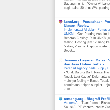
Bayangin gini: - *Owner A* bang
pagi, balas 80 chat WA, posting 
i...
kenal.org - Perusahaan, Pr
Ulasan, Review
Implementasi AI dalam Pemasara
UMKM
-
*Dari Posting Asal ke I
Beneran Closing* Dulu UMKM ju
feeling. Posting jam 12 siang ka
“katanya” rame. Caption ngetik 5
Boost...
Jenama - Layanan Merek P
dan Jasa Online Terbaik
Peran AI Agency pada Supply C
-
*Otak Baru di Balik Rantai Pa
Nggak Lagi Kacau* Dulu rantai p
mainnya feeling + Excel. Tebak
permintaan, telpon supplier, keja
kurir...
tentang.org - Biografi Profil
Ventera AI
-
Transformasi Bisnis
Solusi AI PT Ventera Intellix Gr