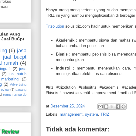
erfokus
omasi
Hanya orang-orang tertentu yang sudah mempela
TRIZ ini yang mampu mengaplikasikan di berbagai 
Trizolution
solusitriz.com hadir untuk memberikan so
gulan yang
i Jual BuCpt
Akademik
; membantu siswa dan mahasiswa 
bahan lomba dan penelitian.
ing
(6)
jasa
Bisnis
; membantu pebisnis bisa merencana
jual bucpt
menguntungkan.
al rumah
(4)
Industri
; membantu menemukan cara, me
iografi
(2)
jasa
meningkatkan efektifitas dan efisiensi.
(2)
jual butuh
marketing
(2)
g
(2)
Advertising
#triz #trizolution #solusitriz #akademisi #acad
 review
(1)
pasang
#bisnis #inovasi #inventif #improvement #method
1)
rumah tanpa dp
at
Desember 25, 2024
Labels:
management
,
system
,
TRIZ
Tidak ada komentar: