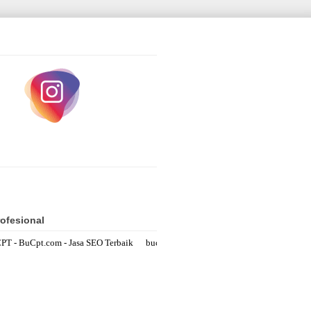
ofesional
BuCpt.com - Jasa SEO Terbaik bucptowner@gmail.com Fastest Response :
Wh