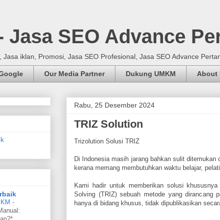
 - Jasa SEO Advance Pe
Jasa iklan, Promosi, Jasa SEO Profesional, Jasa SEO Advance Perta
 Google
Our Media Partner
Dukung UMKM
About
Rabu, 25 Desember 2024
TRIZ Solution
Trizolution Solusi TRIZ
Di Indonesia masih jarang bahkan sulit ditemuk
kerana memang membutuhkan waktu belajar, pelatiha
Kami hadir untuk memberikan solusi khususnya
rbaik
Solving (TRIZ) sebuah metode yang dirancang 
UMKM
-
hanya di bidang khusus, tidak dipublikasikan secar
Manual:
an?*