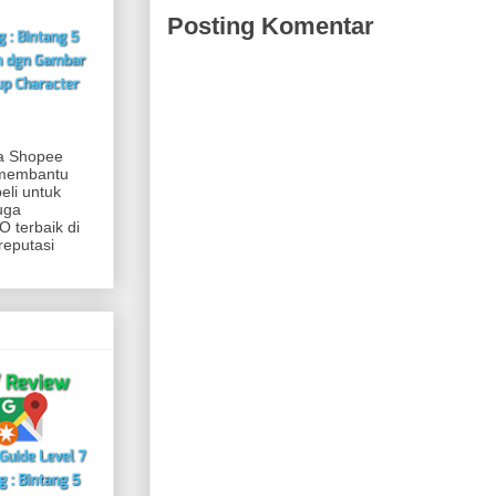
Posting Komentar
ia Shopee
 membantu
eli untuk
uga
 terbaik di
reputasi