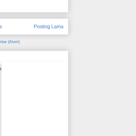
a
Posting Lama
ntar (Atom)