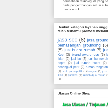
perusahaan teknologi AI yang b
pada pengembangan solusi aut
usaha untuk ...
Berikut kategori layanan ung
telah terbantu promosi melalu
jasa seo
(8)
jasa ground
pemasangan grounding
(6)
(5)
jual bucpt rumah
(5)
ju
Kopi
(3)
brand awareness
(3)
b
iklan
(2)
jual bu
(2)
jual bu rumah
cepat
(2)
jual rumah bucpt
(2)
penangkal petir
(2)
rumah tangeran
(1)
berita partai politik
(1)
biro jasa
(1)
jasa
iklan
(1)
publikasi
(1)
rumah dijual murah
(
(1)
Ulasan Online Shop