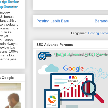
Review
 8, bonus
.Hanya 25rb.
Posting Lebih Baru
Berand
maka peluang
carian. Kita
ahulu ke
Langganan:
Posting Kome
iwayat
a ulasan
 ada riwayat
SEO Advance Pertama
eview lalu
aransi 100%
 menaikkan
metode jasa
ma Google