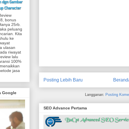
Review
 8, bonus
.Hanya 25rb.
maka peluang
carian. Kita
ahulu ke
iwayat
a ulasan
 ada riwayat
eview lalu
aransi 100%
 menaikkan
metode jasa
Posting Lebih Baru
Berand
ma Google
Langganan:
Posting Kome
SEO Advance Pertama