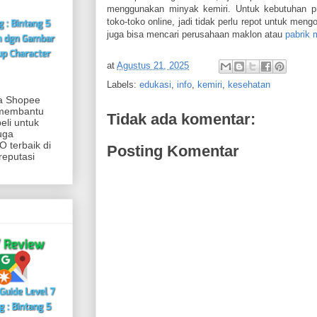
menggunakan minyak kemiri. Untuk kebutuhan pra
toko-toko online, jadi tidak perlu repot untuk men
juga bisa mencari perusahaan maklon atau
pabrik 
at
Agustus 21, 2025
Labels:
edukasi
,
info
,
kemiri
,
kesehatan
ia Shopee
 membantu
Tidak ada komentar:
eli untuk
uga
 terbaik di
Posting Komentar
reputasi