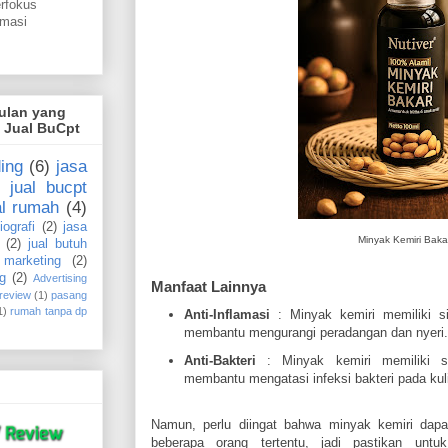
erfokus
omasi
gulan yang
i Jual BuCpt
ing
(6)
jasa
jual bucpt
al rumah
(4)
iografi
(2)
jasa
Minyak Kemiri Baka
(2)
jual butuh
marketing
(2)
g
(2)
Advertising
Manfaat Lainnya
 review
(1)
pasang
1)
rumah tanpa dp
Anti-Inflamasi
: Minyak kemiri memiliki sif
membantu mengurangi peradangan dan nyeri.
Anti-Bakteri
: Minyak kemiri memiliki sif
membantu mengatasi infeksi bakteri pada kul
Namun, perlu diingat bahwa minyak kemiri dapa
beberapa orang tertentu, jadi pastikan unt