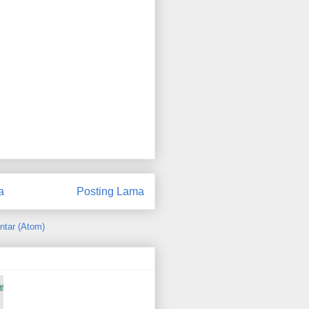
a
Posting Lama
ntar (Atom)