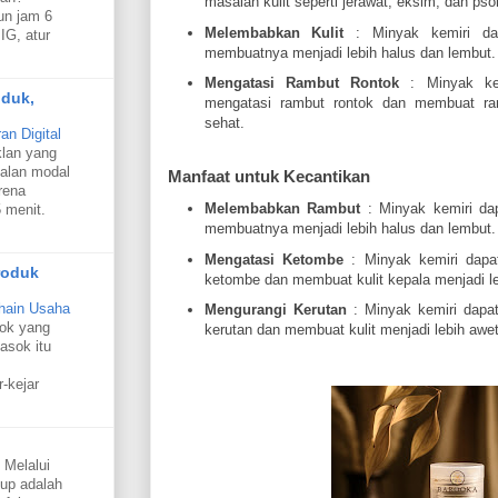
masalah kulit seperti jerawat, eksim, dan psor
un jam 6
Melembabkan Kulit
: Minyak kemiri da
IG, atur
membuatnya menjadi lebih halus dan lembut.
Mengatasi Rambut Rontok
: Minyak kem
oduk,
mengatasi rambut rontok dan membuat ra
sehat.
n Digital
klan yang
alan modal
Manfaat untuk Kecantikan
rena
Melembabkan Rambut
: Minyak kemiri da
 menit.
membuatnya menjadi lebih halus dan lembut.
Mengatasi Ketombe
: Minyak kemiri dapa
roduk
ketombe dan membuat kulit kepala menjadi le
hain Usaha
Mengurangi Kerutan
: Minyak kemiri dapa
sok yang
kerutan dan membuat kulit menjadi lebih awe
asok itu
r-kejar
 Melalui
oup adalah