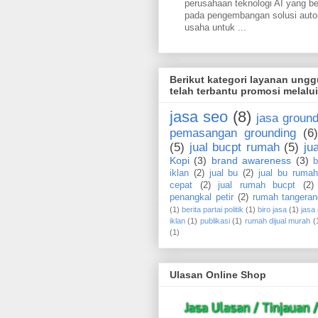
perusahaan teknologi AI yang b
pada pengembangan solusi aut
usaha untuk ...
Berikut kategori layanan ung
telah terbantu promosi melalu
jasa seo
(8)
jasa ground
pemasangan grounding
(6)
(5)
jual bucpt rumah
(5)
ju
Kopi
(3)
brand awareness
(3)
b
iklan
(2)
jual bu
(2)
jual bu rumah
cepat
(2)
jual rumah bucpt
(2)
penangkal petir
(2)
rumah tangeran
(1)
berita partai politik
(1)
biro jasa
(1)
jasa
iklan
(1)
publikasi
(1)
rumah dijual murah
(
(1)
Ulasan Online Shop