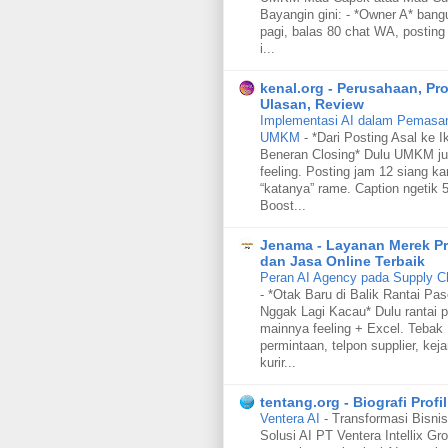
Bayangin gini: - *Owner A* bang
pagi, balas 80 chat WA, posting 
i...
kenal.org - Perusahaan, Pr
Ulasan, Review
Implementasi AI dalam Pemasara
UMKM
-
*Dari Posting Asal ke I
Beneran Closing* Dulu UMKM ju
feeling. Posting jam 12 siang ka
“katanya” rame. Caption ngetik 5
Boost...
Jenama - Layanan Merek P
dan Jasa Online Terbaik
Peran AI Agency pada Supply C
-
*Otak Baru di Balik Rantai Pa
Nggak Lagi Kacau* Dulu rantai p
mainnya feeling + Excel. Tebak
permintaan, telpon supplier, keja
kurir...
tentang.org - Biografi Profil
Ventera AI
-
Transformasi Bisnis
Solusi AI PT Ventera Intellix Gr