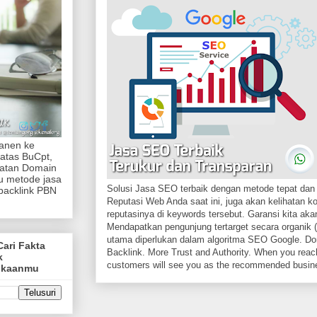
manen ke
atas BuCpt,
katan Domain
tu metode jasa
Solusi Jasa SEO terbaik dengan metode tepat dan 
backlink PBN
Reputasi Web Anda saat ini, juga akan kelihatan k
reputasinya di keywords tersebut. Garansi kita akan
Mendapatkan pengunjung tertarget secara organik (
utama diperlukan dalam algoritma SEO Google. Dom
Cari Fakta
Backlink. More Trust and Authority. When you reach
k
customers will see you as the recommended busin
ukaanmu