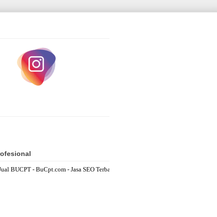
ofesional
BUCPT - BuCpt.com - Jasa SEO Terbaik bucptowner@gmail.com Fastest Respo