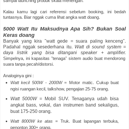
sampai launching produk skala menengah.
Kalau kamu lagi cari referensi sebelum booking, ini bedah
tuntasnya. Biar nggak cuma lihat angka watt doang.
5000 Watt Itu Maksudnya Apa Sih? Bukan Soal
Keras doang
Banyak yang kira "watt gede = suara paling kenceng".
Padahal nggak sesederhana itu.
Watt di sound system =
daya listrik yang bisa ditangani speaker + amplifier.
Simpelnya, ini kapasitas "tenaga" sistem audio buat mendorong
suara tanpa pecah/distorsi.
Analoginya gini :
Watt kecil 500W - 2000W
= Motor matic. Cukup buat
ngisi ruangan kecil, talkshow, pengajian 25-75 orang.
Watt 5000W
= Mobil SUV. Tenaganya udah bisa
angkat bass, vokal, dan instrumen band sekaligus,
buat 175-250 orang.
Watt 8000W ke atas
= Truk. Buat lapangan terbuka,
penonton 300+ orang.